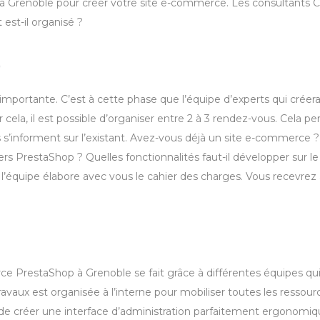
els à Grenoble pour créer votre site e-commerce. Les consultants 
st-il organisé ?
t
t importante. C’est à cette phase que l’équipe d’experts qui cré
ela, il est possible d’organiser entre 2 à 3 rendez-vous. Cela pe
s s’informent sur l’existant. Avez-vous déjà un site e-commerce 
vers PrestaShop ? Quelles fonctionnalités faut-il développer sur l
e, l’équipe élabore avec vous le cahier des charges. Vous recevrez
e PrestaShop à Grenoble se fait grâce à différentes équipes qu
avaux est organisée à l’interne pour mobiliser toutes les ressour
e créer une interface d’administration parfaitement ergonomiqu